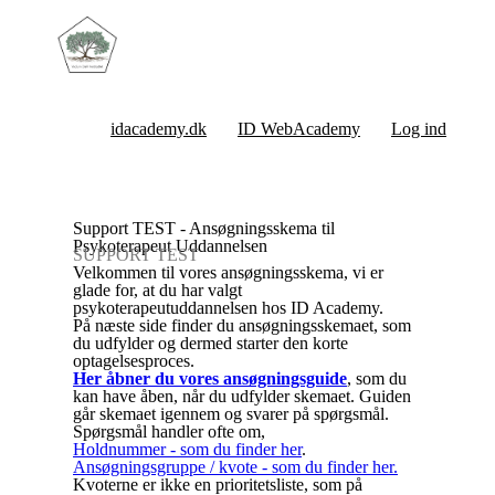
idacademy.dk
ID WebAcademy
Log ind
Support TEST - Ansøgningsskema til
Psykoterapeut Uddannelsen
SUPPORT TEST
Velkommen til vores ansøgningsskema, vi er
glade for, at du har valgt
psykoterapeutuddannelsen hos ID Academy.
På næste side finder du ansøgningsskemaet, som
du udfylder og dermed starter den korte
optagelsesproces.
Her åbner du vores ansøgningsguide
, som du
kan have åben, når du udfylder skemaet. Guiden
går skemaet igennem og svarer på spørgsmål.
Spørgsmål handler ofte om,
Holdnummer - som du finder her
.
Ansøgningsgruppe / kvote - som du finder her.
Kvoterne er ikke en prioritetsliste, som på