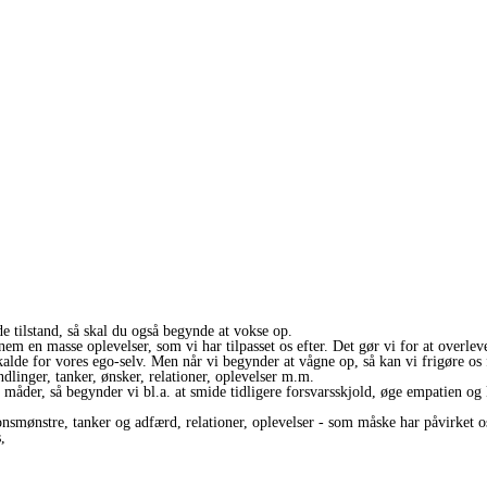
e tilstand, så skal du også begynde at vokse op.
nem en masse oplevelser, som vi har tilpasset os efter. Det gør vi for at overlev
 kalde for vores ego-selv. Men når vi begynder at vågne op, så kan vi frigøre os
ndlinger, tanker, ønsker, relationer, oplevelser m.m.
 måder, så begynder vi bl.a. at smide tidligere forsvarsskjold, øge empatien og
nsmønstre, tanker og adfærd, relationer, oplevelser - som måske har påvirket o
,