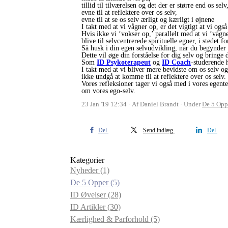
tillid til tilværelsen og det der er større end os selv
evne til at reflektere over os selv,
evne til at se os selv ærligt og kærligt i øjnene
I takt med at vi vågner op, er det vigtigt at vi og
Hvis ikke vi ‘vokser op,’ parallelt med at vi ‘vågne
blive til selvcentrerede spirituelle egoer, i stedet fo
Så husk i din egen selvudvikling, når du begynder 
Dette vil øge din forståelse for dig selv og bringe di
Som
ID Psykoterapeut
og
ID Coach
-studerende 
I takt med at vi bliver mere bevidste om os selv o
ikke undgå at komme til at reflektere over os selv.
Vores refleksioner tager vi også med i vores egent
om vores ego-selv.
23 Jan '19 12:34
Af Daniel Brandt
Under
De 5 Opp
Del
Send indlæg
Del
Kategorier
Nyheder
(1)
De 5 Opper
(5)
ID Øvelser
(28)
ID Artikler
(30)
Kærlighed & Parforhold
(5)