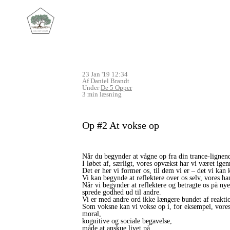
23 Jan '19 12:34
Af Daniel Brandt
Under
De 5 Opper
3 min læsning
Op #2 At vokse op
Når du begynder at vågne op fra din trance-lignend
I løbet af, særligt, vores opvækst har vi været igen
Det er her vi former os, til dem vi er – det vi kan
Vi kan begynde at reflektere over os selv, vores ha
Når vi begynder at reflektere og betragte os på nye
sprede godhed ud til andre.
Vi er med andre ord ikke længere bundet af reaktio
Som voksne kan vi vokse op i, for eksempel, vores
moral,
kognitive og sociale begavelse,
måde at anskue livet på,