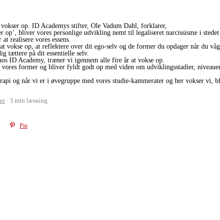
,
så vokser op. ID Academys stifter, Ole Vadum Dahl, forklarer,
r op’, bliver vores personlige udvikling nemt til legaliseret narcissisme i stedet
r at realisere vores essens.
at vokse op, at reflektere over dit ego-selv og de former du opdager når du våg
g tættere på dit essentielle selv.
hos ID Academy, træner vi igennem alle fire år at vokse op.
g vores former og bliver fyldt godt op med viden om udviklingsstadier, niveaue
erapi og når vi er i øvegruppe med vores studie-kammerater og her vokser vi, bl
er
3 min læsning
Pin