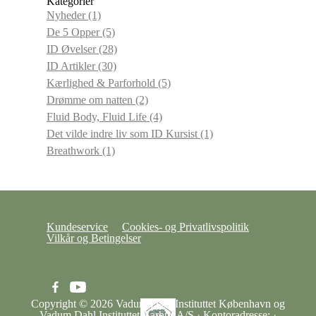
Kategorier
Nyheder
(1)
De 5 Opper
(5)
ID Øvelser
(28)
ID Artikler
(30)
Kærlighed & Parforhold
(5)
Drømme om natten
(2)
Fluid Body, Fluid Life
(4)
Det vilde indre liv som ID Kursist
(1)
Breathwork
(1)
Kundeservice
Cookies- og Privatlivspolitik
Vilkår og Betingelser
Copyright © 2026
Vadum Dahl Instituttet København og
Vadum Dahl Instituttet Aarhus A/S
·
Kontoradresse:
·