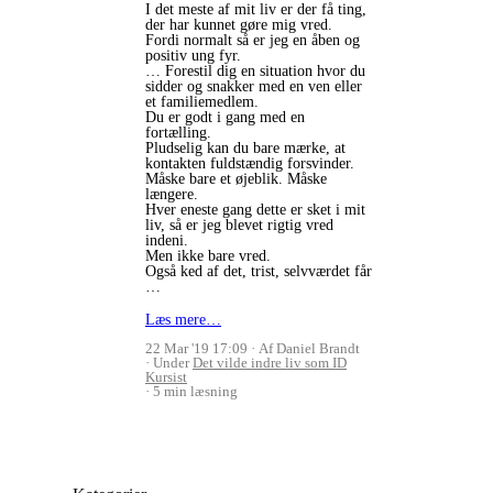
I det meste af mit liv er der få ting,
der har kunnet gøre mig vred.
Fordi normalt så er jeg en åben og
positiv ung fyr.
… Forestil dig en situation hvor du
sidder og snakker med en ven eller
et familiemedlem.
Du er godt i gang med en
fortælling.
Pludselig kan du bare mærke, at
kontakten fuldstændig forsvinder.
Måske bare et øjeblik. Måske
længere.
Hver eneste gang dette er sket i mit
liv, så er jeg blevet rigtig vred
indeni.
Men ikke bare vred.
Også ked af det, trist, selvværdet får
…
Læs mere…
22 Mar '19 17:09
Af Daniel Brandt
Under
Det vilde indre liv som ID
Kursist
5 min læsning